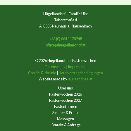
Hügellandhof – Familie Uitz
Taborstraße 4
A-8385 Neuhaus a. Klausenbach
+43 (0) 664 1170748
office@huegellandhof.at
© 2026 Hügellandhof - Fastenwochen
Datenschutz
|
Impressum
Cookie-Richtlinie
|
Hotelvertragsbedingungen
Website made by
lauraandrea.at
Über uns
Fastenwochen 2026
Fastenwochen 2027
Fastenformen
Zimmer & Preise
Massagen
Kontakt & Anfrage